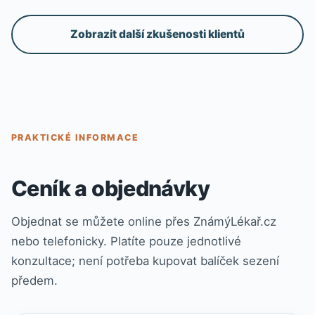
bych všem, co si neví s PA rady. Situace, které
mě dřív děsili zvládám – už se jich tolik
Zobrazit další zkušenosti klientů
nebojím, jen je třeba ověřit na vlastní kůži, že
se práce povedla a v mém případě vycestovat
(nejdřív na kratší trasy). Hypnóza je skvělý
nástroj jak si uvědomit, že sami v sobě máte
největší sílu něco změnit.“
PRAKTICKÉ INFORMACE
Ceník a objednávky
Objednat se můžete online přes ZnámýLékař.cz
nebo telefonicky. Platíte pouze jednotlivé
konzultace; není potřeba kupovat balíček sezení
předem.