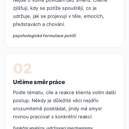
Nejde o volné povídání bez směru. Cíleně
zjišťuji, kdy se potíže spouštějí, co je
udržuje, jak se projevují v těle, emocích,
představách a chování.
psychologická formulace potíží
Určíme směr práce
Podle tématu, cíle a reakce klienta volím další
postup. Někdy je důležité věci nejdřív
srozumitelně poskládat, jindy má smysl
rovnou pracovat s konkrétní reakcí.
funkční analýza, udržovací mechanismy