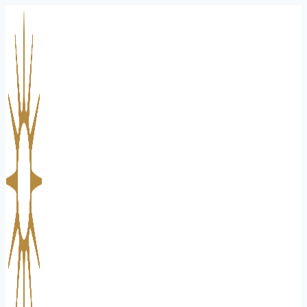
Přeskočit
na
obsah