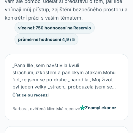
vám ale pomoci udělat si představu o tom, jak lidé
vnímají můj přístup, zajištění bezpečného prostoru a
konkrétní práci s vaším tématem.
více než 750 hodnocení na
Reservio
průměrné hodnocení
4,9 / 5
„Pana Ille jsem navštivila kvuli
strachum,uzkostem a panickym atakam.Mohu
řict,ze jsem se po druhe ,,narodila,,.Muj život
byl jeden velky ,,strach,, probouzela jsem se
sevřena,s uzkostmi a v nepřijemnem
Číst celou recenzi
napěti,ktere mne provazelo cely den.Trpela
jsem panikou poruchou 15 let a žila omezeny
ZnamyLekar.cz
Barbora, ověřená klientská recenze
,nekvalitni život,plny lekavosti a obav vlastně
ze všeho.Teď opět ,,žiju,,.Uzkosti,strachy,to
věčne sevřeni jak ve svěraci kazajce,je